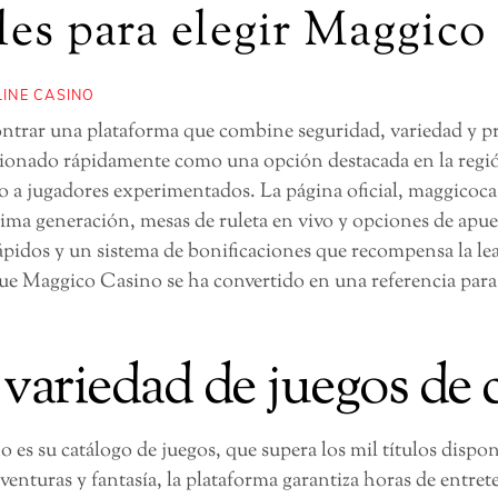
les para elegir Maggic
INE CASINO
ntrar una plataforma que combine seguridad, variedad y pr
cionado rápidamente como una opción destacada en la regió
o a jugadores experimentados. La página oficial, maggicoca
ima generación, mesas de ruleta en vivo y opciones de apuest
rápidos y un sistema de bonificaciones que recompensa la lea
que Maggico Casino se ha convertido en una referencia para 
variedad de juegos de 
es su catálogo de juegos, que supera los mil títulos disponi
 aventuras y fantasía, la plataforma garantiza horas de entre