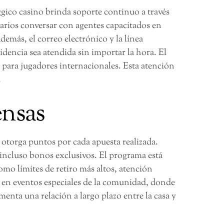
ggico casino brinda soporte continuo a través
uarios conversar con agentes capacitados en
demás, el correo electrónico y la línea
cidencia sea atendida sin importar la hora. El
d para jugadores internacionales. Esta atención
.
ensas
otorga puntos por cada apuesta realizada.
 incluso bonos exclusivos. El programa está
mo límites de retiro más altos, atención
 en eventos especiales de la comunidad, donde
nta una relación a largo plazo entre la casa y