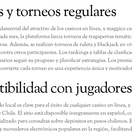
 y torneos regulares
mental del atractivo de los casinos en línea, y maggico casi
ada mes, la plataforma lanza torneos de tragaperras temát
vas. Además, se realizan torneos de ruleta y blackjack en vi
ntra otros participantes. Los rankings y tablas de clasifica
rios seguir su progreso y planificar estrategias. Los premi
e convierte cada torneo en una experiencia única y motivador
bilidad con jugadores
o local es clave para el éxito de cualquier casino en línea,
e Chile. El sitio está disponible íntegramente en español, c
ecializado para consultas sobre depósitos en pesos chilenos
y monederos electrónicos populares en la región, facilitand