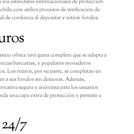
n los estándares internacionales de protección
hile.com utiliza procesos de verificación de
l de confianza al depositar y retirar fondos.
uros
casino ofrece una gama completa que se adapta a
erencias bancarias, y populares monederos
s. Los retiros, por su parte, se completan en
der a sus fondos sin demoras. Además,
rnativa segura y anónima para los usuarios
inda una capa extra de protección y permite a
 24/7