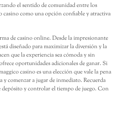
rzando el sentido de comunidad entre los
co casino como una opción confiable y atractiva
orma de casino online. Desde la impresionante
está diseñado para maximizar la diversión y la
hacen que la experiencia sea cómoda y sin
ofrece oportunidades adicionales de ganar. Si
 maggico casino es una elección que vale la pena
da y comenzar a jugar de inmediato. Recuerda
e depósito y controlar el tiempo de juego. Con