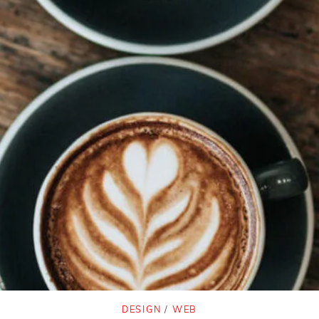
DESIGN
/
WEB