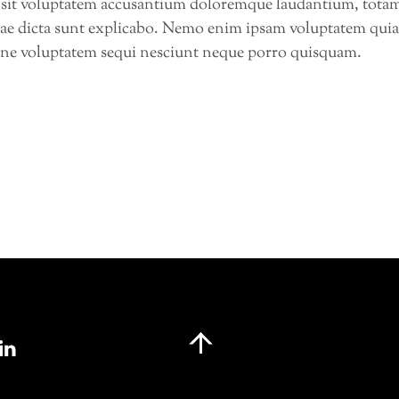
or sit voluptatem accusantium doloremque laudantium, totam
vitae dicta sunt explicabo. Nemo enim ipsam voluptatem quia v
one voluptatem sequi nesciunt neque porro quisquam.
Back
To
Top