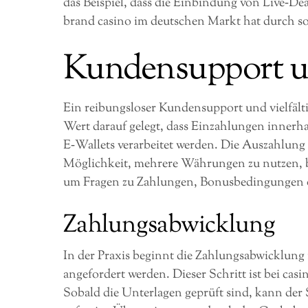
das Beispiel, dass die Einbindung von Live‑De
brand casino im deutschen Markt hat durch s
Kundensupport u
Ein reibungsloser Kundensupport und vielfälti
Wert darauf gelegt, dass Einzahlungen innerh
E‑Wallets verarbeitet werden. Die Auszahlung e
Möglichkeit, mehrere Währungen zu nutzen, bl
um Fragen zu Zahlungen, Bonusbedingungen o
Zahlungsabwicklung
In der Praxis beginnt die Zahlungsabwicklung
angefordert werden. Dieser Schritt ist bei cas
Sobald die Unterlagen geprüft sind, kann der 