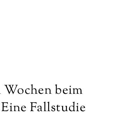
en Wochen beim
 Eine Fallstudie