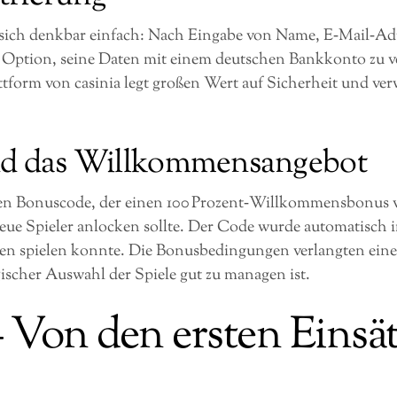
tet sich denkbar einfach: Nach Eingabe von Name, E‑Mail‑
die Option, seine Daten mit einem deutschen Bankkonto zu 
form von casinia legt großen Wert auf Sicherheit und ver
nd das Willkommensangebot
n Bonuscode, der einen 100 Prozent‑Willkommensbonus von
 neue Spieler anlocken sollte. Der Code wurde automatisch 
ben spielen konnte. Die Bonusbedingungen verlangten eine
gischer Auswahl der Spiele gut zu managen ist.
– Von den ersten Einsä