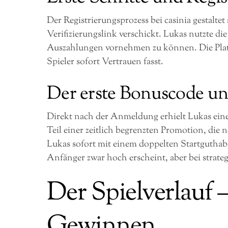
Der Registrierungsprozess bei casinia gestal
Verifizierungslink verschickt. Lukas nutzte 
Auszahlungen vornehmen zu können. Die Platt
Spieler sofort Vertrauen fasst.
Der erste Bonuscode u
Direkt nach der Anmeldung erhielt Lukas eine
Teil einer zeitlich begrenzten Promotion, die
Lukas sofort mit einem doppelten Startgutha
Anfänger zwar hoch erscheint, aber bei strate
Der Spielverlauf 
Gewinnen