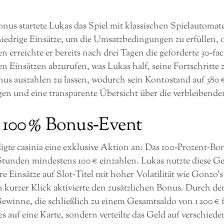
us startete Lukas das Spiel mit klassischen Spielautomat
 niedrige Einsätze, um die Umsatzbedingungen zu erfüllen, 
erreichte er bereits nach drei Tagen die geforderte 30‑fa
den Einsätzen abzurufen, was Lukas half, seine Fortschritt
us auszahlen zu lassen, wodurch sein Kontostand auf 380 €
gen und eine transparente Übersicht über die verbleibende
100 % Bonus‑Event
e casinia eine exklusive Aktion an: Das 100‑Prozent‑Bonus
tunden mindestens 100 € einzahlen. Lukas nutzte diese Gele
re Einsätze auf Slot‑Titel mit hoher Volatilität wie Gonzo
in kurzer Klick aktivierte den zusätzlichen Bonus. Durch 
ewinne, die schließlich zu einem Gesamtsaldo von 1 200 € f
les auf eine Karte, sondern verteilte das Geld auf verschiede