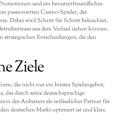
e Promotionen und ein benutzerfreundliches
m passionierten Casino‑Spieler, der
e. Dabei wird Schritt für Schritt beleuchtet,
 Betreiberteam aus dem Verlauf ziehen können.
n strategischen Entscheidungen, die den
.
ne Ziele
form, die nicht nur ein breites Spielangebot,
ia, das durch seine deutschsprachige
ion des Anbieters als verlässlicher Partner für
für den deutschen Markt optimiert ist und klare