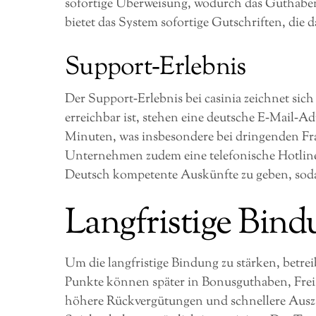
sofortige Überweisung, wodurch das Guthaben p
bietet das System sofortige Gutschriften, die
Support‑Erlebnis
Der Support‑Erlebnis bei casinia zeichnet sic
erreichbar ist, stehen eine deutsche E‑Mail‑A
Minuten, was insbesondere bei dringenden Fra
Unternehmen zudem eine telefonische Hotline,
Deutsch kompetente Auskünfte zu geben, sodass
Langfristige Bin
Um die langfristige Bindung zu stärken, betrei
Punkte können später in Bonusguthaben, Freisp
höhere Rückvergütungen und schnellere Ausza