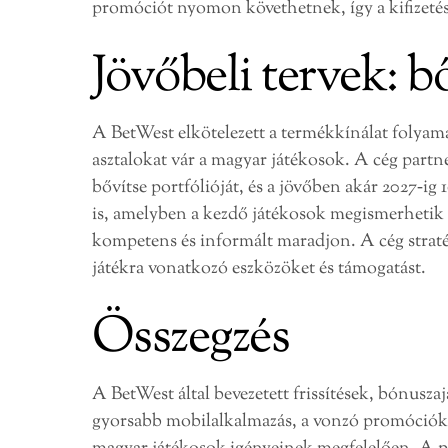
promóciót nyomon követhetnek, így a kifizetés
Jövőbeli tervek: b
A BetWest elkötelezett a termékkínálat folyama
asztalokat vár a magyar játékosok. A cég partn
bővítse portfólióját, és a jövőben akár 2027‑ig 
is, amelyben a kezdő játékosok megismerhetik a 
kompetens és informált maradjon. A cég stratég
játékra vonatkozó eszközöket és támogatást.
Összegzés
A BetWest által bevezetett frissítések, bónusza
gyorsabb mobilalkalmazás, a vonzó promóciók, a