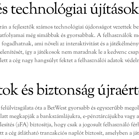
s technológiai újítások
án a fejlesztők számos technológiai újdonságot vezettek b
atfolyamai még simábbak és gyorsabbak. A felhasználók mo
fogadhatnak, ami növeli az interaktivitást és a játékélmény
elenítését, így a játékosok nem maradnak le a kedvenc csapa
llett a cég nagy hangsúlyt fektet a felhasználói adatok véd
tok és biztonság újraér
ti felülvizsgálata óta a BetWest gyorsabb és egyszerűbb megol
alatt megkapják a bankszámlájukra, e‑pénztárcájukba vagy 
lesítés (2FA) biztosítja, hogy csak a jogosult felhasználó fé
ett a cég átlátható tranzakciós naplót biztosít, amelyben a 