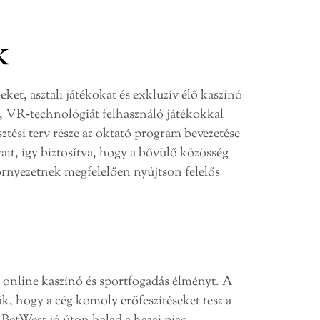
k
et, asztali játékokat és exkluzív élő kaszinó
b, VR‑technológiát felhasználó játékokkal
sztési terv része az oktató program bevezetése
ait, így biztosítva, hogy a bővülő közösség
örnyezetnek megfelelően nyújtson felelős
ai online kaszinó és sportfogadás élményt. A
k, hogy a cég komoly erőfeszítéseket tesz a