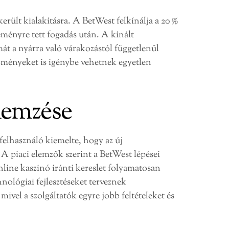
rült kialakításra. A BetWest felkínálja a 20 %
ményre tett fogadás után. A kínált
át a nyárra való várakozástól függetlenül
zményeket is igénybe vehetnek egyetlen
elemzése
felhasználó kiemelte, hogy az új
 piaci elemzők szerint a BetWest lépései
nline kaszinó iránti kereslet folyamatosan
nológiai fejlesztéseket terveznek
ivel a szolgáltatók egyre jobb feltételeket és