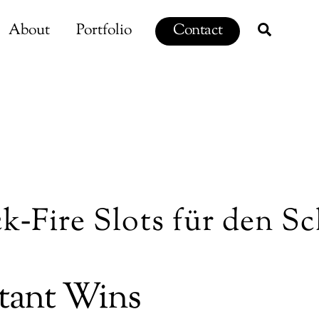
Search
About
Portfolio
Contact
‑Fire Slots für den Sc
stant Wins