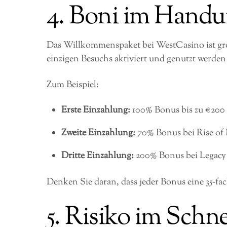
4. Boni im Hand
Das Willkommenspaket bei WestCasino ist großz
einzigen Besuchs aktiviert und genutzt werde
Zum Beispiel:
Erste Einzahlung:
100% Bonus bis zu €200 b
Zweite Einzahlung:
70% Bonus bei Rise of 
Dritte Einzahlung:
200% Bonus bei Legacy 
Denken Sie daran, dass jeder Bonus eine 35‑fac
5. Risiko im Schn