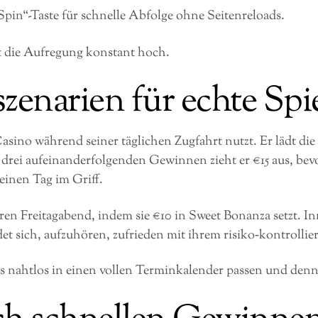
pin“-Taste für schnelle Abfolge ohne Seitenreloads.
 die Aufregung konstant hoch.
szenarien für echte Spi
sino während seiner täglichen Zugfahrt nutzt. Er lädt die 
drei aufeinanderfolgenden Gewinnen zieht er €15 aus, bevo
einen Tag im Griff.
ren Freitagabend, indem sie €10 in Sweet Bonanza setzt. Inn
et sich, aufzuhören, zufrieden mit ihrem risiko‑kontrolli
ons nahtlos in einen vollen Terminkalender passen und den