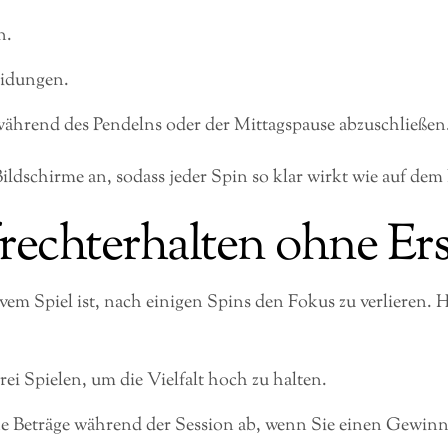
n.
eidungen.
während des Pendelns oder der Mittagspause abzuschließen
Bildschirme an, sodass jeder Spin so klar wirkt wie auf de
echterhalten ohne Er
em Spiel ist, nach einigen Spins den Fokus zu verlieren.
ei Spielen, um die Vielfalt hoch zu halten.
e Beträge während der Session ab, wenn Sie einen Gewinn 