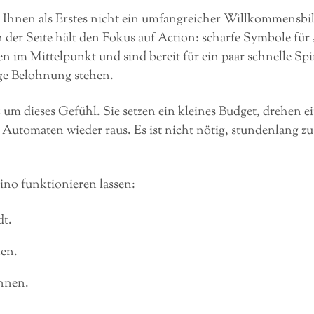
 Ihnen als Erstes nicht ein umfangreicher Willkommensbi
gn der Seite hält den Fokus auf Action: scharfe Symbole für
en im Mittelpunkt und sind bereit für ein paar schnelle S
ige Belohnung stehen.
 um dieses Gefühl. Sie setzen ein kleines Budget, drehen 
Automaten wieder raus. Es ist nicht nötig, stundenlang zu
ino funktionieren lassen:
dt.
nen.
önnen.