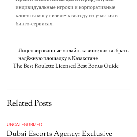
индивидуальные игроки и корпоративные
клиенты могут извлечь выгоду из участия в
бинго‑сервисах.
Лицензированные онлайн‑казино: как выбрать
надёжную площадку в Казахстане
The Best Roulette Licensed Best Bonus Guide
Related Posts
UNCATEGORIZED
Dubai Escorts Agency: Exclusive