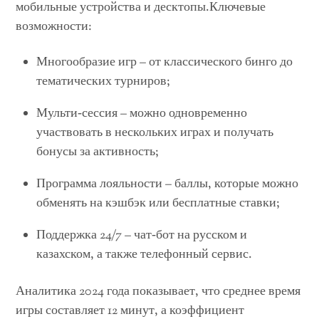
мобильные устройства и десктопы.Ключевые
возможности:
Многообразие игр – от классического бинго до
тематических турниров;
Мульти‑сессия – можно одновременно
участвовать в нескольких играх и получать
бонусы за активность;
Программа лояльности – баллы, которые можно
обменять на кэшбэк или бесплатные ставки;
Поддержка 24/7 – чат‑бот на русском и
казахском, а также телефонный сервис.
Аналитика 2024 года показывает, что среднее время
игры составляет 12 минут, а коэффициент