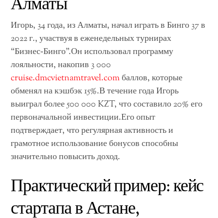
Алматы
Игорь, 34 года, из Алматы, начал играть в Бинго 37 в
2022 г., участвуя в еженедельных турнирах
“Бизнес‑Бинго”.Он использовал программу
лояльности, накопив 3 000
cruise.dmcvietnamtravel.com
баллов, которые
обменял на кэшбэк 15%.В течение года Игорь
выиграл более 500 000 KZT, что составило 20% его
первоначальной инвестиции.Его опыт
подтверждает, что регулярная активность и
грамотное использование бонусов способны
значительно повысить доход.
Практический пример: кейс
стартапа в Астане,