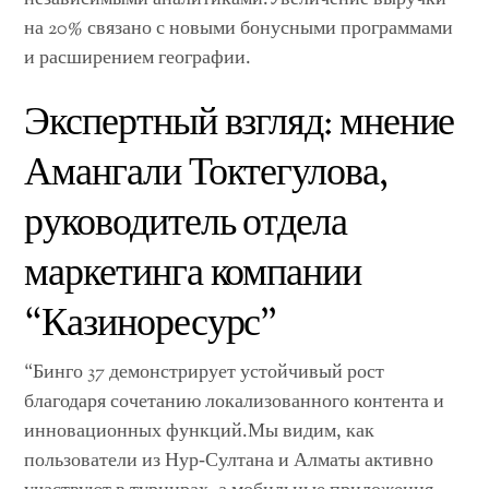
независимыми аналитиками.Увеличение выручки
на 20% связано с новыми бонусными программами
и расширением географии.
Экспертный взгляд: мнение
Амангали Токтегулова,
руководитель отдела
маркетинга компании
“Казиноресурс”
“Бинго 37 демонстрирует устойчивый рост
благодаря сочетанию локализованного контента и
инновационных функций.Мы видим, как
пользователи из Нур‑Султана и Алматы активно