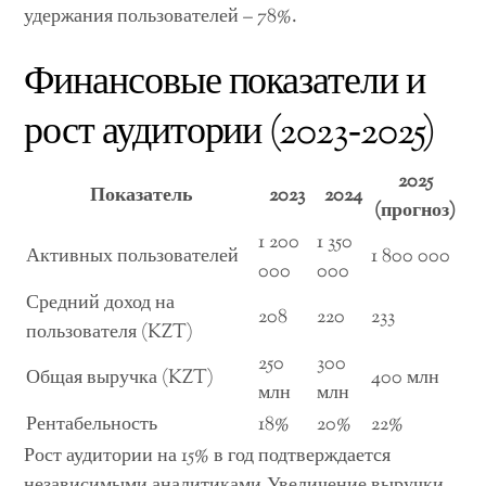
удержания пользователей – 78%.
Финансовые показатели и
рост аудитории (2023‑2025)
2025
Показатель
2023
2024
(прогноз)
1 200
1 350
Активных пользователей
1 800 000
000
000
Средний доход на
208
220
233
пользователя (KZT)
250
300
Общая выручка (KZT)
400 млн
млн
млн
Рентабельность
18%
20%
22%
Рост аудитории на 15% в год подтверждается