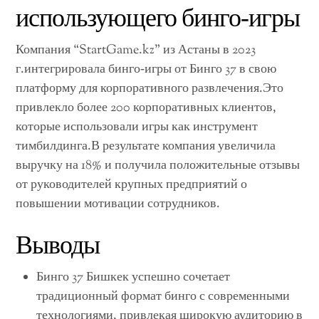
использующего бинго‑игры
Компания “StartGame.kz” из Астаны в 2023
г.интегрировала бинго‑игры от Бинго 37 в свою
платформу для корпоративного развлечения.Это
привлекло более 200 корпоративных клиентов,
которые использовали игры как инструмент
тимбилдинга.В результате компания увеличила
выручку на 18% и получила положительные отзывы
от руководителей крупных предприятий о
повышении мотивации сотрудников.
Выводы
Бинго 37 Бишкек успешно сочетает
традиционный формат бинго с современными
технологиями, привлекая широкую аудиторию в