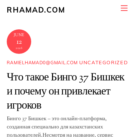
Skip
Me
RHAMAD.COM
to
content
JUNE
12
2026
UNCATEGORIZED
RAMIELHAMAD0@GMAIL.COM
Что такое Бинго 37 Бишкек
и почему он привлекает
игроков
Бинго 37 Бишкек – это онлайн‑платформа,
созданная специально для казахстанских
пользователей.Несмотря на название, сервис