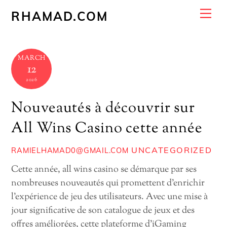
Skip
Me
RHAMAD.COM
to
content
MARCH
12
2026
Nouveautés à découvrir sur
All Wins Casino cette année
UNCATEGORIZED
RAMIELHAMAD0@GMAIL.COM
Cette année, all wins casino se démarque par ses
nombreuses nouveautés qui promettent d’enrichir
l’expérience de jeu des utilisateurs. Avec une mise à
jour significative de son catalogue de jeux et des
offres améliorées, cette plateforme d’iGaming