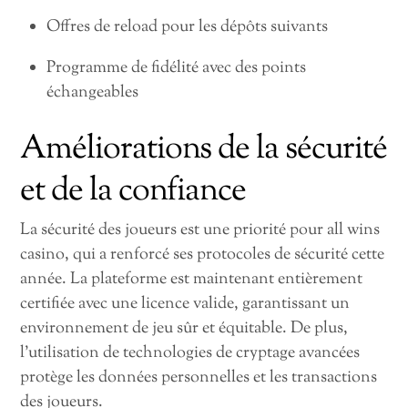
Offres de reload pour les dépôts suivants
Programme de fidélité avec des points
échangeables
Améliorations de la sécurité
et de la confiance
La sécurité des joueurs est une priorité pour all wins
casino, qui a renforcé ses protocoles de sécurité cette
année. La plateforme est maintenant entièrement
certifiée avec une licence valide, garantissant un
environnement de jeu sûr et équitable. De plus,
l’utilisation de technologies de cryptage avancées
protège les données personnelles et les transactions
des joueurs.